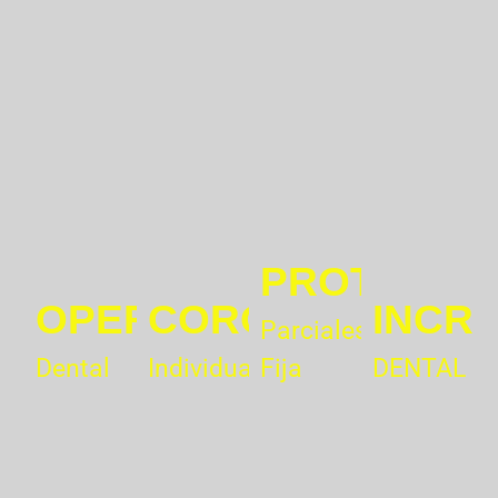
PROTESIS
OPERATORIA
CORONAS
INCR
Parciales
Dental
Individuales
Fija
DENTAL