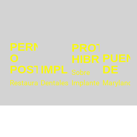
PERNO
PROTESIS
O
PUEN
HIBRIDAS
POSTE
IMPLANTES
DE
Sobre
Restaurativo
Dentales
Implantes
Maryland